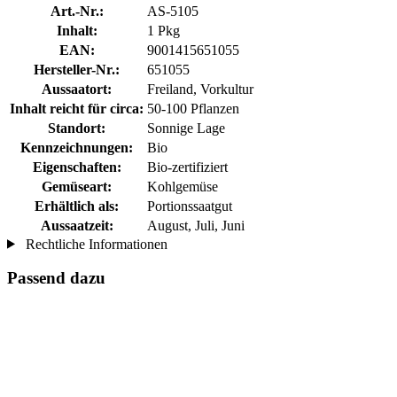
Art.-Nr.:
AS-5105
Inhalt:
1 Pkg
EAN:
9001415651055
Hersteller-Nr.:
651055
Aussaatort:
Freiland, Vorkultur
Inhalt reicht für circa:
50-100 Pflanzen
Standort:
Sonnige Lage
Kennzeichnungen:
Bio
Eigenschaften:
Bio-zertifiziert
Gemüseart:
Kohlgemüse
Erhältlich als:
Portionssaatgut
Aussaatzeit:
August, Juli, Juni
Rechtliche Informationen
Passend dazu