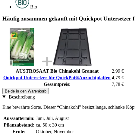
Bio
Häufig zusammen gekauft mit Quickpot Untersetzer 
AUSTROSAAT Bio Chinakohl Granaat
2,99 €
Quickpot Untersetzer für QuickPot®Anzuchtplatten
4,79 €
Gesamtpreis:
7,78 €
Beide in den Warenkorb
Beschreibung
Eine bewährte Sorte. Dieser “Chinakohl” besitzt lange, schlanke Köpf
Aussaattermin:
Juni, Juli, August
Pflanzabstand:
ca. 50 x 30 cm
Ernte:
Oktober, November