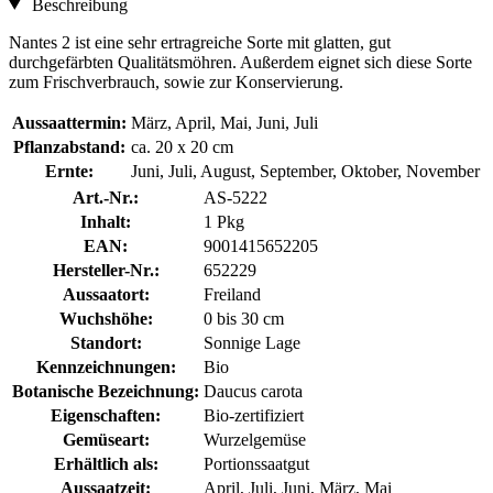
Beschreibung
Nantes 2 ist eine sehr ertragreiche Sorte mit glatten, gut
durchgefärbten Qualitätsmöhren. Außerdem eignet sich diese Sorte
zum Frischverbrauch, sowie zur Konservierung.
Aussaattermin:
März, April, Mai, Juni, Juli
Pflanzabstand:
ca. 20 x 20 cm
Ernte:
Juni, Juli, August, September, Oktober, November
Art.-Nr.:
AS-5222
Inhalt:
1 Pkg
EAN:
9001415652205
Hersteller-Nr.:
652229
Aussaatort:
Freiland
Wuchshöhe:
0 bis 30 cm
Standort:
Sonnige Lage
Kennzeichnungen:
Bio
Botanische Bezeichnung:
Daucus carota
Eigenschaften:
Bio-zertifiziert
Gemüseart:
Wurzelgemüse
Erhältlich als:
Portionssaatgut
Aussaatzeit:
April, Juli, Juni, März, Mai