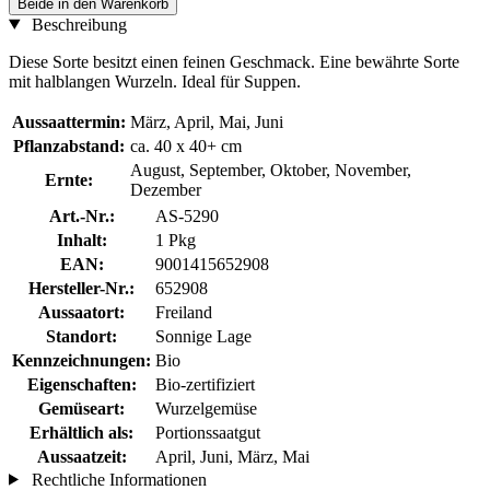
Beide in den Warenkorb
Beschreibung
Diese Sorte besitzt einen feinen Geschmack. Eine bewährte Sorte
mit halblangen Wurzeln. Ideal für Suppen.
Aussaattermin:
März, April, Mai, Juni
Pflanzabstand:
ca. 40 x 40+ cm
August, September, Oktober, November,
Ernte:
Dezember
Art.-Nr.:
AS-5290
Inhalt:
1 Pkg
EAN:
9001415652908
Hersteller-Nr.:
652908
Aussaatort:
Freiland
Standort:
Sonnige Lage
Kennzeichnungen:
Bio
Eigenschaften:
Bio-zertifiziert
Gemüseart:
Wurzelgemüse
Erhältlich als:
Portionssaatgut
Aussaatzeit:
April, Juni, März, Mai
Rechtliche Informationen