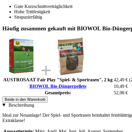
Gute Kurzschnittverträglichkeit
Hohe Trittfestigkeit
Strapazierfähig
Häufig zusammen gekauft mit BIOWOL Bio-Düngerpe
AUSTROSAAT Fair Play "Spiel- & Sportrasen", 2 kg
42,49 €
(
BIOWOL Bio-Düngerpellets
10,49 €
Gesamtpreis:
52,98 €
Beide in den Warenkorb
Beschreibung
Ideal zur Neuanlage! Der Spiel- und Sportrasen beinhaltet feinblättrig
Extraklasse!
Aussaattermin:
März, April, Mai, Juni, Juli, August, September