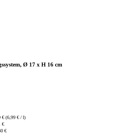
gssystem, Ø 17 x H 16 cm
9 €
(6,99 € / l)
1 €
80 €