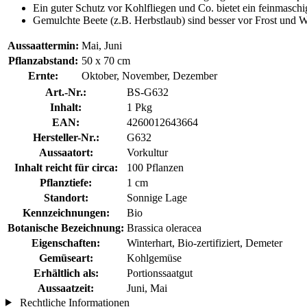
Ein guter Schutz vor Kohlfliegen und Co. bietet ein feinmaschi
Gemulchte Beete (z.B. Herbstlaub) sind besser vor Frost und W
Aussaattermin:
Mai, Juni
Pflanzabstand:
50 x 70 cm
Ernte:
Oktober, November, Dezember
Art.-Nr.:
BS-G632
Inhalt:
1 Pkg
EAN:
4260012643664
Hersteller-Nr.:
G632
Aussaatort:
Vorkultur
Inhalt reicht für circa:
100 Pflanzen
Pflanztiefe:
1 cm
Standort:
Sonnige Lage
Kennzeichnungen:
Bio
Botanische Bezeichnung:
Brassica oleracea
Eigenschaften:
Winterhart, Bio-zertifiziert, Demeter
Gemüseart:
Kohlgemüse
Erhältlich als:
Portionssaatgut
Aussaatzeit:
Juni, Mai
Rechtliche Informationen