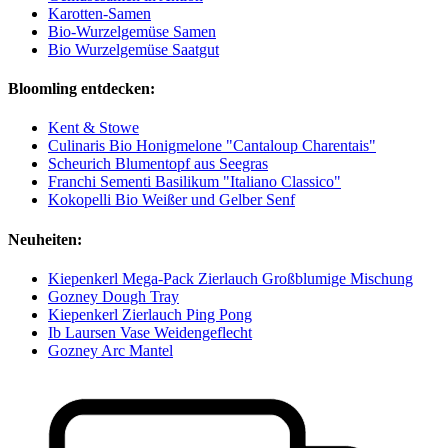
Karotten-Samen
Bio-Wurzelgemüse Samen
Bio Wurzelgemüse Saatgut
Bloomling entdecken:
Kent & Stowe
Culinaris Bio Honigmelone "Cantaloup Charentais"
Scheurich Blumentopf aus Seegras
Franchi Sementi Basilikum "Italiano Classico"
Kokopelli Bio Weißer und Gelber Senf
Neuheiten:
Kiepenkerl Mega-Pack Zierlauch Großblumige Mischung
Gozney Dough Tray
Kiepenkerl Zierlauch Ping Pong
Ib Laursen Vase Weidengeflecht
Gozney Arc Mantel