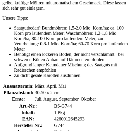
gelbe, kräftige Möhren mit aromatischem Geschmack. Diese lassen
sich sehr gut einlagern.
Unsere Tipps:
Saatgutbedarf: Bundmöhren: 1,5-2,0 Mio. Korn/ha; ca. 100
Korn pro laufendem Meter; Waschmöhren: 1,2-1,8 Mio.
Korn/ha; 80-100 Korn pro laufendem Meter; zur
Verarbeitung: 0,8-1 Mio. Korn/ha; 60-70 Korn pro laufendem
Meter
Benötigt einen lockeren Boden, der nicht verschlämmt - bei
schweren Böden Anbau auf Dämmen empfohlen
Aufgrund langer Keimdauer Mischung des Saatguts mit
Radieschen empfohlen
Zu dicht gesäte Karotten ausdünnen
Aussaattermin:
März, April, Mai
Pflanzabstand:
30-50 x 2 cm
Ernte:
Juli, August, September, Oktober
Art.-Nr.:
BS-G744
Inhalt:
1 Pkg
EAN:
4260012645293
Hersteller-Nr.:
G744