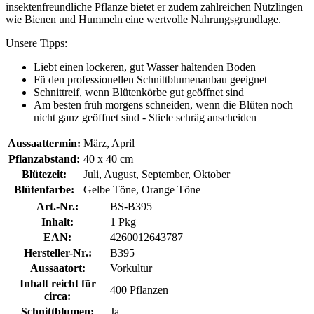
insektenfreundliche Pflanze bietet er zudem zahlreichen Nützlingen
wie Bienen und Hummeln eine wertvolle Nahrungsgrundlage.
Unsere Tipps:
Liebt einen lockeren, gut Wasser haltenden Boden
Fü den professionellen Schnittblumenanbau geeignet
Schnittreif, wenn Blütenkörbe gut geöffnet sind
Am besten früh morgens schneiden, wenn die Blüten noch
nicht ganz geöffnet sind - Stiele schräg anscheiden
Aussaattermin:
März, April
Pflanzabstand:
40 x 40 cm
Blütezeit:
Juli, August, September, Oktober
Blütenfarbe:
Gelbe Töne, Orange Töne
Art.-Nr.:
BS-B395
Inhalt:
1 Pkg
EAN:
4260012643787
Hersteller-Nr.:
B395
Aussaatort:
Vorkultur
Inhalt reicht für
400 Pflanzen
circa:
Schnittblumen:
Ja