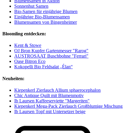
Blumensamen in Aktion
Sonnenhut Samen
Bio-Samen für einjährige Blumen
Einjährige Bio-Blumensamen
Blumensamen von Bingenheimer
Bloomling entdecken:
Kent & Stowe
OJ Bron Kupfer Gartenmesser "Rarog"
AUSTROSAAT Buschbohne "Ferrari"
Oase Bitron Eco
Kokopelli Bio Feldsalat „Élan“
Neuheiten:
Kiepenkerl Zierlauch Allium sphaerocephalon
Chic Antique Quilt mit Blumenmotiv
Ib Laursen Kaffeeserviette "Margeriten"
Kiepenkerl Mega-Pack Zierlauch Großblumige Mischung
Ib Laursen Topf mit Untersetzer beige