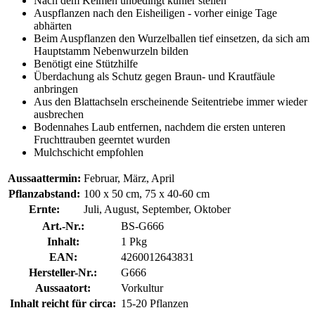
Nach dem Keimen unbedingt kühler stellen
Auspflanzen nach den Eisheiligen - vorher einige Tage
abhärten
Beim Auspflanzen den Wurzelballen tief einsetzen, da sich am
Hauptstamm Nebenwurzeln bilden
Benötigt eine Stützhilfe
Überdachung als Schutz gegen Braun- und Krautfäule
anbringen
Aus den Blattachseln erscheinende Seitentriebe immer wieder
ausbrechen
Bodennahes Laub entfernen, nachdem die ersten unteren
Fruchttrauben geerntet wurden
Mulchschicht empfohlen
Aussaattermin:
Februar, März, April
Pflanzabstand:
100 x 50 cm, 75 x 40-60 cm
Ernte:
Juli, August, September, Oktober
Art.-Nr.:
BS-G666
Inhalt:
1 Pkg
EAN:
4260012643831
Hersteller-Nr.:
G666
Aussaatort:
Vorkultur
Inhalt reicht für circa:
15-20 Pflanzen