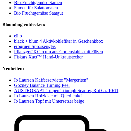
Bio-Fruchtgemüse Samen
Samen für Salattomaten
Bio Fruchtgemüse Saatgut
Bloomling entdecken:
elho
black + blum 4 Aktivkohlefilter in Geschenkbox
erbgruen Sprossenglas
Pflanzgefäß Circum aus Cortenstahl - mit Füßen
Fiskars Xact™ Hand-Unkrautstecher
Neuheiten:
Ib Laursen Kaffeeserviette "Margeriten"
Gozney Balance Turning Peel
AUSTROSAAT Tulpen Triumph Seadov, Rot Gr. 10/11
Ib Laursen Holzkiste mit Querhenkel
Ib Laursen Topf mit Untersetzer beige