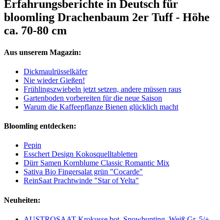
Erfahrungsberichte in Deutsch für
bloomling Drachenbaum 2er Tuff - Höhe
ca. 70-80 cm
Aus unserem Magazin:
Dickmaulrüsselkäfer
Nie wieder Gießen!
Frühlingszwiebeln jetzt setzen, andere müssen raus
Gartenboden vorbereiten für die neue Saison
Warum die Kaffeepflanze Bienen glücklich macht
Bloomling entdecken:
Pepin
Esschert Design Kokosquelltabletten
Dürr Samen Kornblume Classic Romantic Mix
Sativa Bio Fingersalat grün "Cocarde"
ReinSaat Prachtwinde "Star of Yelta"
Neuheiten:
AUSTROSAAT Krokusse bot. Snowbunting, Weiß Gr. 5/+