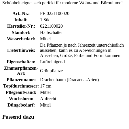
Schönheit eignet sich perfekt für moderne Wohn- und Büroräume!
Art.-Nr.:
PF-0221100020
Inhalt:
1 Stk.
Hersteller-Nr.:
0221100020
Standort:
Halbschatten
Wasserbedarf:
Mittel
Da Pflanzen je nach Jahreszeit unterschiedlich
Lieferhinweis:
aussehen, kann es zu Abweichungen in
Aussehen, Größe, Farbe und Form kommen.
Eigenschaften:
Luftreinigend
Zimmerpflanzen-
Grünpflanze
Art:
Pflanzenname:
Drachenbaum (Dracaena-Arten)
Topfdurchmesser:
17 cm
Pflegeaufwand:
Mittel
Wuchsform:
Aufrecht
Düngebedarf:
Mittel
Passend dazu