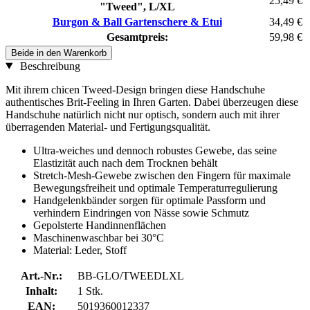
25,49 €
"Tweed", L/XL
Burgon & Ball Gartenschere & Etui
34,49 €
Gesamtpreis:
59,98 €
Beide in den Warenkorb
Beschreibung
Mit ihrem chicen Tweed-Design bringen diese Handschuhe
authentisches Brit-Feeling in Ihren Garten. Dabei überzeugen diese
Handschuhe natürlich nicht nur optisch, sondern auch mit ihrer
überragenden Material- und Fertigungsqualität.
Ultra-weiches und dennoch robustes Gewebe, das seine
Elastizität auch nach dem Trocknen behält
Stretch-Mesh-Gewebe zwischen den Fingern für maximale
Bewegungsfreiheit und optimale Temperaturregulierung
Handgelenkbänder sorgen für optimale Passform und
verhindern Eindringen von Nässe sowie Schmutz
Gepolsterte Handinnenflächen
Maschinenwaschbar bei 30°C
Material: Leder, Stoff
Art.-Nr.:
BB-GLO/TWEEDLXL
Inhalt:
1 Stk.
EAN:
5019360012337