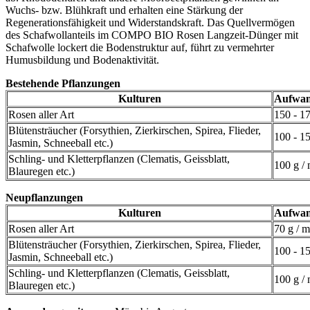
Wuchs- bzw. Blühkraft und erhalten eine Stärkung der
Regenerationsfähigkeit und Widerstandskraft. Das Quellvermögen
des Schafwollanteils im COMPO BIO Rosen Langzeit-Dünger mit
Schafwolle lockert die Bodenstruktur auf, führt zu vermehrter
Humusbildung und Bodenaktivität.
Bestehende Pflanzungen
Kulturen
Aufwa
Rosen aller Art
150 - 17
Blütensträucher (Forsythien, Zierkirschen, Spirea, Flieder,
100 - 15
Jasmin, Schneeball etc.)
Schling- und Kletterpflanzen (Clematis, Geissblatt,
100 g / 
Blauregen etc.)
Neupflanzungen
Kulturen
Aufwa
Rosen aller Art
70 g / m
Blütensträucher (Forsythien, Zierkirschen, Spirea, Flieder,
100 - 15
Jasmin, Schneeball etc.)
Schling- und Kletterpflanzen (Clematis, Geissblatt,
100 g / 
Blauregen etc.)