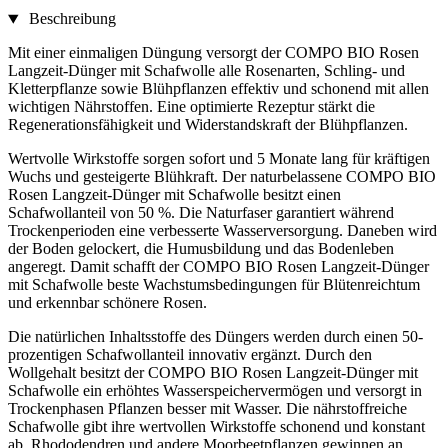
Beschreibung
Mit einer einmaligen Düngung versorgt der COMPO BIO Rosen
Langzeit-Dünger mit Schafwolle alle Rosenarten, Schling- und
Kletterpflanze sowie Blühpflanzen effektiv und schonend mit allen
wichtigen Nährstoffen. Eine optimierte Rezeptur stärkt die
Regenerationsfähigkeit und Widerstandskraft der Blühpflanzen.
Wertvolle Wirkstoffe sorgen sofort und 5 Monate lang für kräftigen
Wuchs und gesteigerte Blühkraft. Der naturbelassene COMPO BIO
Rosen Langzeit-Dünger mit Schafwolle besitzt einen
Schafwollanteil von 50 %. Die Naturfaser garantiert während
Trockenperioden eine verbesserte Wasserversorgung. Daneben wird
der Boden gelockert, die Humusbildung und das Bodenleben
angeregt. Damit schafft der COMPO BIO Rosen Langzeit-Dünger
mit Schafwolle beste Wachstumsbedingungen für Blütenreichtum
und erkennbar schönere Rosen.
Die natürlichen Inhaltsstoffe des Düngers werden durch einen 50-
prozentigen Schafwollanteil innovativ ergänzt. Durch den
Wollgehalt besitzt der COMPO BIO Rosen Langzeit-Dünger mit
Schafwolle ein erhöhtes Wasserspeichervermögen und versorgt in
Trockenphasen Pflanzen besser mit Wasser. Die nährstoffreiche
Schafwolle gibt ihre wertvollen Wirkstoffe schonend und konstant
ab. Rhododendren und andere Moorbeetpflanzen gewinnen an