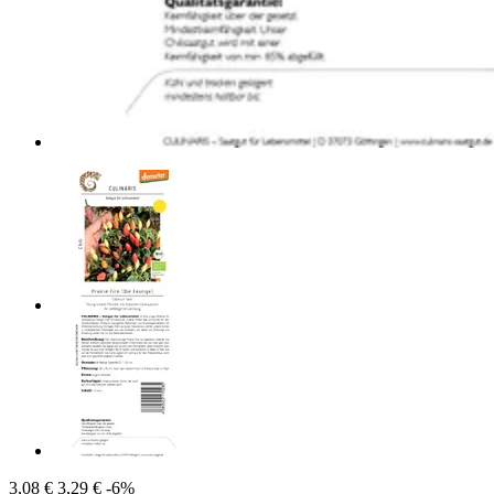
3,08 €
3,29 €
-6%