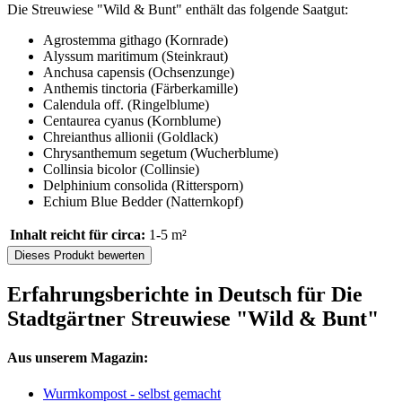
Die Streuwiese "Wild & Bunt" enthält das folgende Saatgut:
Agrostemma githago (Kornrade)
Alyssum maritimum (Steinkraut)
Anchusa capensis (Ochsenzunge)
Anthemis tinctoria (Färberkamille)
Calendula off. (Ringelblume)
Centaurea cyanus (Kornblume)
Chreianthus allionii (Goldlack)
Chrysanthemum segetum (Wucherblume)
Collinsia bicolor (Collinsie)
Delphinium consolida (Rittersporn)
Echium Blue Bedder (Natternkopf)
Inhalt reicht für circa:
1-5 m²
Dieses Produkt bewerten
Erfahrungsberichte in Deutsch für Die
Stadtgärtner Streuwiese "Wild & Bunt"
Aus unserem Magazin:
Wurmkompost - selbst gemacht