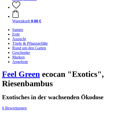
Warenkorb
0,00 €
Samen
Erde
Anzucht
Töpfe & Pflanzgefäße
Rund um den Garten
Geschenke
Marken
Angebote
Feel Green
ecocan "Exotics",
Riesenbambus
Exotisches in der wachsenden Ökodose
6 Bewertungen