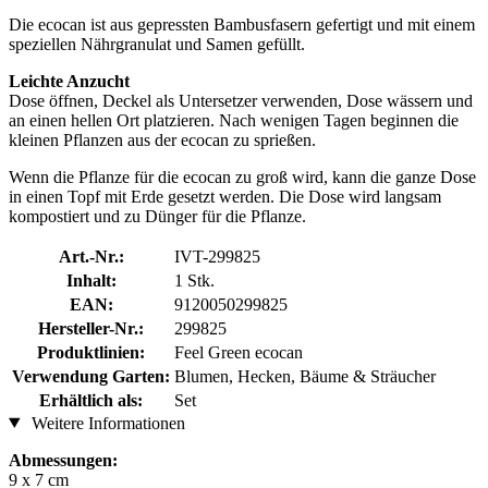
Die ecocan ist aus gepressten Bambusfasern gefertigt und mit einem
speziellen Nährgranulat und Samen gefüllt.
Leichte Anzucht
Dose öffnen, Deckel als Untersetzer verwenden, Dose wässern und
an einen hellen Ort platzieren. Nach wenigen Tagen beginnen die
kleinen Pflanzen aus der ecocan zu sprießen.
Wenn die Pflanze für die ecocan zu groß wird, kann die ganze Dose
in einen Topf mit Erde gesetzt werden. Die Dose wird langsam
kompostiert und zu Dünger für die Pflanze.
Art.-Nr.:
IVT-299825
Inhalt:
1 Stk.
EAN:
9120050299825
Hersteller-Nr.:
299825
Produktlinien:
Feel Green ecocan
Verwendung Garten:
Blumen, Hecken, Bäume & Sträucher
Erhältlich als:
Set
Weitere Informationen
Abmessungen:
9 x 7 cm