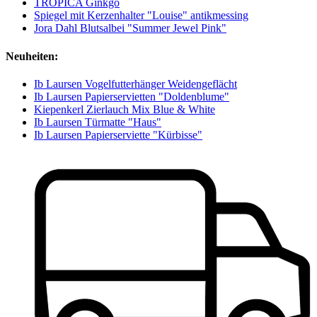
TROPICA Ginkgo
Spiegel mit Kerzenhalter "Louise" antikmessing
Jora Dahl Blutsalbei "Summer Jewel Pink"
Neuheiten:
Ib Laursen Vogelfutterhänger Weidengeflächt
Ib Laursen Papierservietten "Doldenblume"
Kiepenkerl Zierlauch Mix Blue & White
Ib Laursen Türmatte "Haus"
Ib Laursen Papierserviette "Kürbisse"