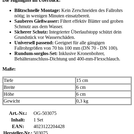
Die Highlights im Überblick:
Blitzschnelle Montage:
Kein Zerschneiden des Fallrohrs
nötig; in wenigen Minuten einsatzbereit.
Sauberes Gießwasser:
Filtert effektiv Blätter und groben
Schmutz aus dem Wasser.
Sicherer Schutz:
Integrierter Überlaufstopp schützt dein
Grundstück vor Wasserschäden.
Universell passend:
Geeignet für alle gängigen
Fallrohrgrößen von 70 bis 100 mm (DN 70 - DN 100).
Rundum-sorglos-Set:
Inklusive Kronenbohrer,
Behälteranschluss-Dichtung und 400-mm-Flexschlauch.
Maße:
Tiefe
15 cm
Breite
6 cm
Höhe
6 cm
Gewicht
0,3 kg
Art.-Nr.:
OG-503075
Inhalt:
1 Set
EAN:
4023122204428
Hersteller-Nr.:
503075