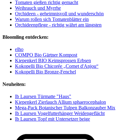
Tomaten gießen richtig gemacht
Weihrauch und Myrrhe
Orchideen - geheimnisvoll und wunderschön
Warum rollen sich Tomatenblätter ein
Orchideenpflege - richtig währt am längsten
Bloomling entdecken:
elho
COMPO Bio Gärtner Kompost
Kiepenkerl BIO Keimsprossen Erbsen
Kokopelli Bio Chicorée „Cornet d'Anjou“
Kokopelli Bio Bronze-Fenchel
Neuheiten:
Ib Laursen Türmatte "Haus"
Kiepenkerl Zierlauch Allium sphaerocephalon
Mega-Pack Botanischer Tulpen Balkonzauber Mix
Ib Laursen Vogelfutterhänger Weidengeflächt
Ib Laursen Topf mit Untersetzer beige