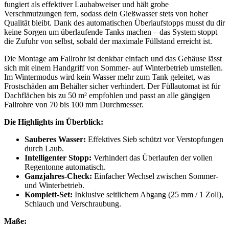
fungiert als effektiver Laubabweiser und hält grobe
Verschmutzungen fern, sodass dein Gießwasser stets von hoher
Qualität bleibt. Dank des automatischen Überlaufstopps musst du dir
keine Sorgen um überlaufende Tanks machen – das System stoppt
die Zufuhr von selbst, sobald der maximale Füllstand erreicht ist.
Die Montage am Fallrohr ist denkbar einfach und das Gehäuse lässt
sich mit einem Handgriff von Sommer- auf Winterbetrieb umstellen.
Im Wintermodus wird kein Wasser mehr zum Tank geleitet, was
Frostschäden am Behälter sicher verhindert. Der Füllautomat ist für
Dachflächen bis zu 50 m² empfohlen und passt an alle gängigen
Fallrohre von 70 bis 100 mm Durchmesser.
Die Highlights im Überblick:
Sauberes Wasser:
Effektives Sieb schützt vor Verstopfungen
durch Laub.
Intelligenter Stopp:
Verhindert das Überlaufen der vollen
Regentonne automatisch.
Ganzjahres-Check:
Einfacher Wechsel zwischen Sommer-
und Winterbetrieb.
Komplett-Set:
Inklusive seitlichem Abgang (25 mm / 1 Zoll),
Schlauch und Verschraubung.
Maße: