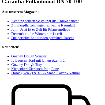
Garantia Füllautomat DN 70-100
Aus unserem Magazin:
Achtung scharf! So gelingt die Chili-Anzucht
Zimmerpflanzen gegen schlechte Raumluft
Juni - Jetzt ist es Zeit für Pflanzenpflege
Dezember - die Winterernte ist reif
Die perfekte Zeit für den perfekten Rasen!
Neuheiten:
Gozney Dough Scraper
Ib Laursen Topf mit Untersetzer grün
Gozney Dough Tray
Kiepenkerl Zierlauch Ping Pong
Dome (Gen 2) & XL & Stand Cover - Natural