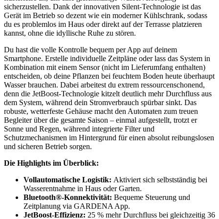
sicherzustellen. Dank der innovativen Silent-Technologie ist das
Gerät im Betrieb so dezent wie ein moderner Kühlschrank, sodass
du es problemlos im Haus oder direkt auf der Terrasse platzieren
kannst, ohne die idyllische Ruhe zu stören.
Du hast die volle Kontrolle bequem per App auf deinem
Smartphone. Erstelle individuelle Zeitpläne oder lass das System in
Kombination mit einem Sensor (nicht im Lieferumfang enthalten)
entscheiden, ob deine Pflanzen bei feuchtem Boden heute überhaupt
Wasser brauchen. Dabei arbeitest du extrem ressourcenschonend,
denn die JetBoost-Technologie kitzelt deutlich mehr Durchfluss aus
dem System, während dein Stromverbrauch spürbar sinkt. Das
robuste, wetterfeste Gehäuse macht den Automaten zum treuen
Begleiter über die gesamte Saison – einmal aufgestellt, trotzt er
Sonne und Regen, während integrierte Filter und
Schutzmechanismen im Hintergrund für einen absolut reibungslosen
und sicheren Betrieb sorgen.
Die Highlights im Überblick:
Vollautomatische Logistik:
Aktiviert sich selbstständig bei
Wasserentnahme in Haus oder Garten.
Bluetooth®-Konnektivität:
Bequeme Steuerung und
Zeitplanung via GARDENA App.
JetBoost-Effizienz:
25 % mehr Durchfluss bei gleichzeitig 36