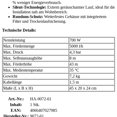
% weniger Energieverbrauch.
Silent-Technologie:
Extrem geräuscharmer Lauf, ideal für die
Installation nah am Wohnbereich.
Rundum-Schutz:
Wetterfestes Gehäuse mit integriertem
Filter und Trockenlaufsicherung.
Technische Details:
Nennleistung
700 W
Max. Fördermenge
5000 l/h
Max. Druck
4,3 bar
Max. Selbstansaughöhe
8 m
Max. Förderhöhe
43 m
Max. Medientemperatur
35 °C
Gewicht
7,2 kg
Kabellänge
1,5 m
Maße (L x B x H)
45 x 20 x 24 cm
Art.-Nr.:
HA-9072-61
Inhalt:
1 Stk.
EAN:
4066407027985
Hersteller-Nr.:
9072-61