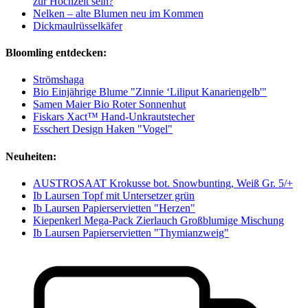
zur Hochzeit sein?
Nelken – alte Blumen neu im Kommen
Dickmaulrüsselkäfer
Bloomling entdecken:
Strömshaga
Bio Einjährige Blume "Zinnie ‘Liliput Kanariengelb'"
Samen Maier Bio Roter Sonnenhut
Fiskars Xact™ Hand-Unkrautstecher
Esschert Design Haken "Vogel"
Neuheiten:
AUSTROSAAT Krokusse bot. Snowbunting, Weiß Gr. 5/+
Ib Laursen Topf mit Untersetzer grün
Ib Laursen Papierservietten "Herzen"
Kiepenkerl Mega-Pack Zierlauch Großblumige Mischung
Ib Laursen Papierservietten "Thymianzweig"