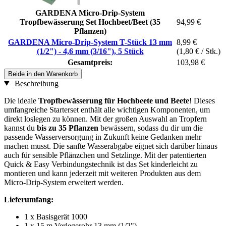
GARDENA Micro-Drip-System
Tropfbewässerung Set Hochbeet/Beet (35
94,99 €
Pflanzen)
GARDENA Micro-Drip-System T-Stück 13 mm
8,99 €
(1/2") - 4,6 mm (3/16"), 5 Stück
(1,80 € / Stk.)
Gesamtpreis:
103,98 €
Beide in den Warenkorb
Beschreibung
Die ideale
Tropfbewässerung für Hochbeete und Beete
! Dieses
umfangreiche Starterset enthält alle wichtigen Komponenten, um
direkt loslegen zu können. Mit der großen Auswahl an Tropfern
kannst du
bis zu 35 Pflanzen
bewässern, sodass du dir um die
passende Wasserversorgung in Zukunft keine Gedanken mehr
machen musst. Die sanfte Wasserabgabe eignet sich darüber hinaus
auch für sensible Pflänzchen und Setzlinge. Mit der patentierten
Quick & Easy Verbindungstechnik ist das Set kinderleicht zu
montieren und kann jederzeit mit weiteren Produkten aus dem
Micro-Drip-System erweitert werden.
Lieferumfang:
1 x Basisgerät 1000
1 x 15 m Verlegerohr 13 mm (1/2")