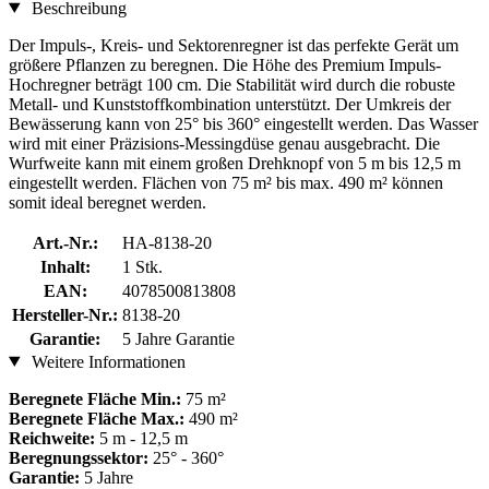
Beschreibung
Der Impuls-, Kreis- und Sektorenregner ist das perfekte Gerät um
größere Pflanzen zu beregnen. Die Höhe des Premium Impuls-
Hochregner beträgt 100 cm. Die Stabilität wird durch die robuste
Metall- und Kunststoffkombination unterstützt. Der Umkreis der
Bewässerung kann von 25° bis 360° eingestellt werden. Das Wasser
wird mit einer Präzisions-Messingdüse genau ausgebracht. Die
Wurfweite kann mit einem großen Drehknopf von 5 m bis 12,5 m
eingestellt werden. Flächen von 75 m² bis max. 490 m² können
somit ideal beregnet werden.
Art.-Nr.:
HA-8138-20
Inhalt:
1 Stk.
EAN:
4078500813808
Hersteller-Nr.:
8138-20
Garantie:
5 Jahre Garantie
Weitere Informationen
Beregnete Fläche Min.:
75 m²
Beregnete Fläche Max.:
490 m²
Reichweite:
5 m - 12,5 m
Beregnungssektor:
25° - 360°
Garantie:
5 Jahre