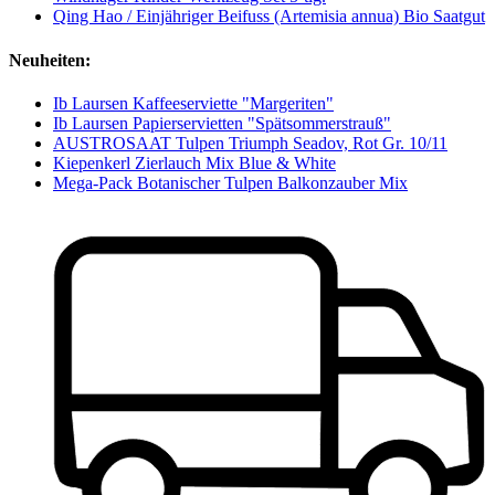
Qing Hao / Einjähriger Beifuss (Artemisia annua) Bio Saatgut
Neuheiten:
Ib Laursen Kaffeeserviette "Margeriten"
Ib Laursen Papierservietten "Spätsommerstrauß"
AUSTROSAAT Tulpen Triumph Seadov, Rot Gr. 10/11
Kiepenkerl Zierlauch Mix Blue & White
Mega-Pack Botanischer Tulpen Balkonzauber Mix