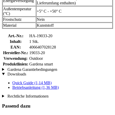
Energieversorgung
Lieferumfang enthalten)
Außentemperatur
+5° C - +50° C
(°C)
Frostschutz
Nein
Material
Kunststoff
Art.-Nr.:
HA-19033-20
Inhalt:
1 Stk.
EAN:
4066407028128
Hersteller-Nr.:
19033-20
Verwendung:
Outdoor
Produktlinien:
Gardena smart
Gardena Garantiebedingungen
Downloads
Quick Guide
(1,14 MB)
Betriebsanleitung
(1,36 MB)
Rechtliche Informationen
Passend dazu