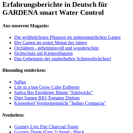
Erfahrungsberichte in Deutsch für
GARDENA smart Water Control
Aus unserem Magazin:
Die gefährlichsten Pflanzen im spätsommerlichen Garten
Der Garten im ersten Monat des Jahres
Orchideen - geheimnisvoll und wunderschön
Sichtschutz mit Kletterpflanzen
Das Geheimnis der zauberhaften Schneeglöckchen!
Bloomling entdecken:
Saflax
Life in a bag Grow Cube Erdbeere
Sativa Bio Einjährige Blume "Edelwicke"
Dürr Samen BIO Tomaten Diplom
Kiepenkerl Vergissmeinnicht "Indigo Compacta"
Neuheiten:
Gozney Live Fire Charcoal Tongs
Gozney Dome (Gen 2) Stand - Black