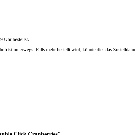
59 Uhr
bestellst.
b ist unterwegs! Falls mehr bestellt wird, könnte dies das Zustelldatu
uble Click Cranberries"