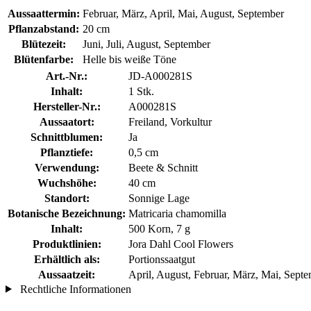
Aussaattermin:
Februar, März, April, Mai, August, September
Pflanzabstand:
20 cm
Blütezeit:
Juni, Juli, August, September
Blütenfarbe:
Helle bis weiße Töne
Art.-Nr.:
JD-A000281S
Inhalt:
1 Stk.
Hersteller-Nr.:
A000281S
Aussaatort:
Freiland, Vorkultur
Schnittblumen:
Ja
Pflanztiefe:
0,5 cm
Verwendung:
Beete & Schnitt
Wuchshöhe:
40 cm
Standort:
Sonnige Lage
Botanische Bezeichnung:
Matricaria chamomilla
Inhalt:
500 Korn, 7 g
Produktlinien:
Jora Dahl Cool Flowers
Erhältlich als:
Portionssaatgut
Aussaatzeit:
April, August, Februar, März, Mai, Sept
Rechtliche Informationen