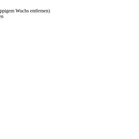
 üppigem Wuchs entfernen)
en