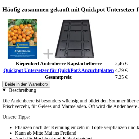
Häufig zusammen gekauft mit Quickpot Untersetzer 
Kiepenkerl Andenbeere Kapstachelbeere
2,46 €
Quickpot Untersetzer für QuickPot®Anzuchtplatten
4,79 €
Gesamtpreis:
7,25 €
Beide in den Warenkorb
Beschreibung
Die Andenbeere ist besonders wüchsig und bildet den Sommer über e
Frischverzehr, für Gelees und Marmeladen. Oft wird die Andenbeere al
Unsere Tipps:
Pflanzen nach der Keimung einzeln in Töpfe verpflanzen und kü
Kann ab Mitte Mai ins Freiland
Auch für Hochbeet und Kübel geeignet