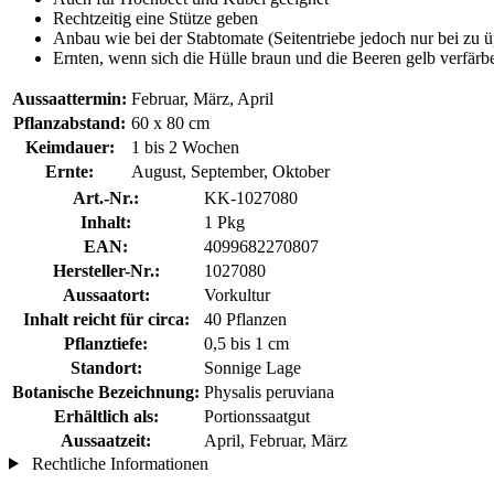
Rechtzeitig eine Stütze geben
Anbau wie bei der Stabtomate (Seitentriebe jedoch nur bei zu
Ernten, wenn sich die Hülle braun und die Beeren gelb verfärb
Aussaattermin:
Februar, März, April
Pflanzabstand:
60 x 80 cm
Keimdauer:
1 bis 2 Wochen
Ernte:
August, September, Oktober
Art.-Nr.:
KK-1027080
Inhalt:
1 Pkg
EAN:
4099682270807
Hersteller-Nr.:
1027080
Aussaatort:
Vorkultur
Inhalt reicht für circa:
40 Pflanzen
Pflanztiefe:
0,5 bis 1 cm
Standort:
Sonnige Lage
Botanische Bezeichnung:
Physalis peruviana
Erhältlich als:
Portionssaatgut
Aussaatzeit:
April, Februar, März
Rechtliche Informationen