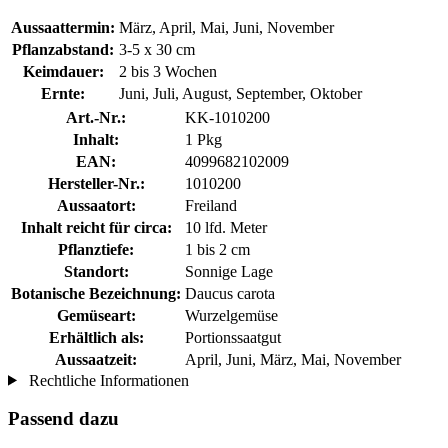
Aussaattermin:
März, April, Mai, Juni, November
Pflanzabstand:
3-5 x 30 cm
Keimdauer:
2 bis 3 Wochen
Ernte:
Juni, Juli, August, September, Oktober
Art.-Nr.:
KK-1010200
Inhalt:
1 Pkg
EAN:
4099682102009
Hersteller-Nr.:
1010200
Aussaatort:
Freiland
Inhalt reicht für circa:
10 lfd. Meter
Pflanztiefe:
1 bis 2 cm
Standort:
Sonnige Lage
Botanische Bezeichnung:
Daucus carota
Gemüseart:
Wurzelgemüse
Erhältlich als:
Portionssaatgut
Aussaatzeit:
April, Juni, März, Mai, November
Rechtliche Informationen
Passend dazu