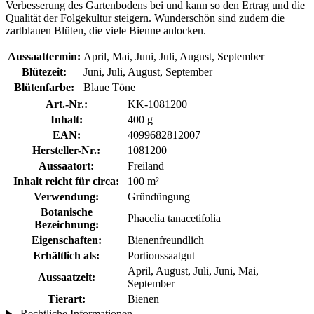
Verbesserung des Gartenbodens bei und kann so den Ertrag und die
Qualität der Folgekultur steigern. Wunderschön sind zudem die
zartblauen Blüten, die viele Bienne anlocken.
Aussaattermin:
April, Mai, Juni, Juli, August, September
Blütezeit:
Juni, Juli, August, September
Blütenfarbe:
Blaue Töne
Art.-Nr.:
KK-1081200
Inhalt:
400 g
EAN:
4099682812007
Hersteller-Nr.:
1081200
Aussaatort:
Freiland
Inhalt reicht für circa:
100 m²
Verwendung:
Gründüngung
Botanische
Phacelia tanacetifolia
Bezeichnung:
Eigenschaften:
Bienenfreundlich
Erhältlich als:
Portionssaatgut
April, August, Juli, Juni, Mai,
Aussaatzeit:
September
Tierart:
Bienen
Rechtliche Informationen