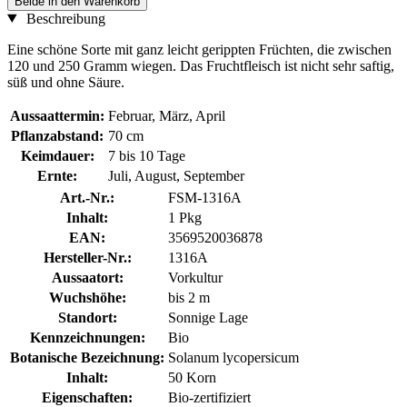
Beide in den Warenkorb
Beschreibung
Eine schöne Sorte mit ganz leicht gerippten Früchten, die zwischen
120 und 250 Gramm wiegen. Das Fruchtfleisch ist nicht sehr saftig,
süß und ohne Säure.
Aussaattermin:
Februar, März, April
Pflanzabstand:
70 cm
Keimdauer:
7 bis 10 Tage
Ernte:
Juli, August, September
Art.-Nr.:
FSM-1316A
Inhalt:
1 Pkg
EAN:
3569520036878
Hersteller-Nr.:
1316A
Aussaatort:
Vorkultur
Wuchshöhe:
bis 2 m
Standort:
Sonnige Lage
Kennzeichnungen:
Bio
Botanische Bezeichnung:
Solanum lycopersicum
Inhalt:
50 Korn
Eigenschaften:
Bio-zertifiziert