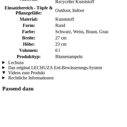
Recycelter Kunststoff
Einsatzbereich - Töpfe &
Outdoor, Indoor
Pflanzgefäße:
Material:
Kunststoff
Form:
Rund
Farbe:
Schwarz, Weiss, Braun, Grau
Breite:
27 cm
Höhe:
23 cm
Volumen:
6 l
Produkttyp:
Blumenampeln
Lechuza
Das original LECHUZA Erd-Bewässerungs-System
Videos zum Produkt
Rechtliche Informationen
Passend dazu