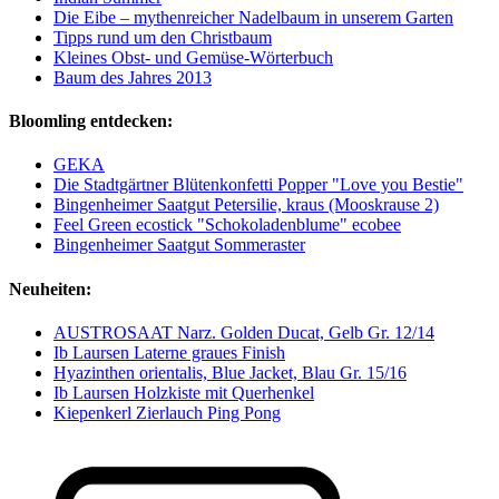
Die Eibe – mythenreicher Nadelbaum in unserem Garten
Tipps rund um den Christbaum
Kleines Obst- und Gemüse-Wörterbuch
Baum des Jahres 2013
Bloomling entdecken:
GEKA
Die Stadtgärtner Blütenkonfetti Popper "Love you Bestie"
Bingenheimer Saatgut Petersilie, kraus (Mooskrause 2)
Feel Green ecostick "Schokoladenblume" ecobee
Bingenheimer Saatgut Sommeraster
Neuheiten:
AUSTROSAAT Narz. Golden Ducat, Gelb Gr. 12/14
Ib Laursen Laterne graues Finish
Hyazinthen orientalis, Blue Jacket, Blau Gr. 15/16
Ib Laursen Holzkiste mit Querhenkel
Kiepenkerl Zierlauch Ping Pong