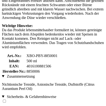
und Eingebranntes effektiv anlösen kann. Anschließend die gelösten
Rückstände mit einem feuchten Schwamm oder einer Bürste
gründlich abreiben und mit klarem Wasser nachwischen. Bei extrem
hartnäckigen Verkrustungen den Vorgang wiederholen. Nach der
Anwendung die Düse wieder verschließen.
Wichtige Hinweise:
Da das Produkt lebensmittelsauber formuliert ist, können gereinigte
Flächen nach dem Abspülen bedenkenlos wieder mit Speisen in
Kontakt kommen. Den Reiniger nicht auf Lack- oder
Aluminiumflächen verwenden. Das Tragen von Schutzhandschuhen
wird empfohlen.
Art.-Nr.:
XBO-PBY-8850001
Inhalt:
500 ml
EAN:
4016100881506
Hersteller-Nr.:
8850006
Zusammensetzung
Nichtionische Tenside, Anionische Tenside, Duftstoffe (Citrus
Aurantium Peel Oil)
Sicherheits- & Gefahrenhinweise