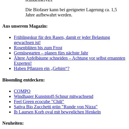
Die Biofaser kann bei geeigneter Lagerung ca. 1,5
Jahre aufbewahrt werden.
Aus unserem Magazin:
Frühlingskur für den Rasen, damit er jeder Belastung
gewachsen ist!
Rosenblüten bis zum Frost
Gemüsegarten – planen fürs nächste Jahr
Ältere Apfelbäume schneiden – Achtung vor selbst ernannten
Experten!
Haben Pflanzen ein „Gehirn“?
Bloomling entdecken:
COMPO
Windhager Kunststoff-Schnur mitwachsend
Feel Green ecocube "Chili"
Sativa Bio Zucchetti grün "Runde von Nizza"
Ib Laursen Korb oval mit beweglichen Henkeln
Neuheiten: