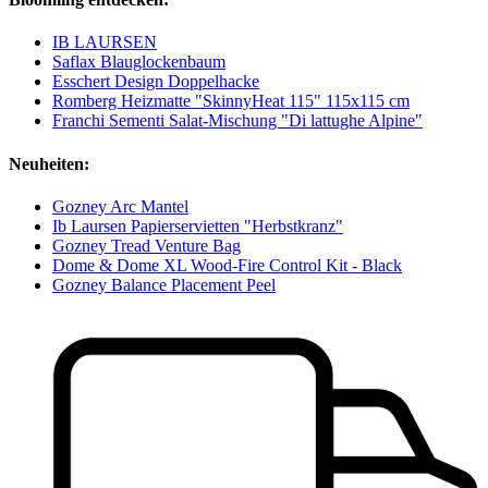
IB LAURSEN
Saflax Blauglockenbaum
Esschert Design Doppelhacke
Romberg Heizmatte "SkinnyHeat 115" 115x115 cm
Franchi Sementi Salat-Mischung "Di lattughe Alpine"
Neuheiten:
Gozney Arc Mantel
Ib Laursen Papierservietten "Herbstkranz"
Gozney Tread Venture Bag
Dome & Dome XL Wood-Fire Control Kit - Black
Gozney Balance Placement Peel