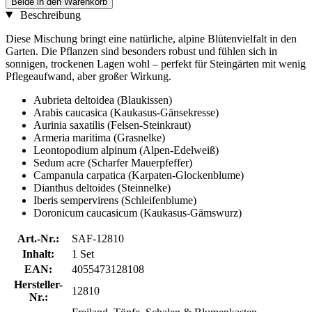
Beide in den Warenkorb
Beschreibung
Diese Mischung bringt eine natürliche, alpine Blütenvielfalt in den
Garten. Die Pflanzen sind besonders robust und fühlen sich in
sonnigen, trockenen Lagen wohl – perfekt für Steingärten mit wenig
Pflegeaufwand, aber großer Wirkung.
Aubrieta deltoidea (Blaukissen)
Arabis caucasica (Kaukasus-Gänsekresse)
Aurinia saxatilis (Felsen-Steinkraut)
Armeria maritima (Grasnelke)
Leontopodium alpinum (Alpen-Edelweiß)
Sedum acre (Scharfer Mauerpfeffer)
Campanula carpatica (Karpaten-Glockenblume)
Dianthus deltoides (Steinnelke)
Iberis sempervirens (Schleifenblume)
Doronicum caucasicum (Kaukasus-Gämswurz)
Art.-Nr.:
SAF-12810
Inhalt:
1 Set
EAN:
4055473128108
Hersteller-
12810
Nr.: