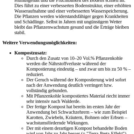
Humusgehalt und die Fruchtbarkeit des Bodens schnell an.
Dies führt zu einer verbesserten Bodenstruktur, einer erhöhten
Wasseraufnahme und einer verbesserten Wasserspeicherung.
Die Pflanzen werden widerstandsfähiger gegen Krankheiten
und Schädlinge. Selbst in Jahren mit ungünstigem Wetter
bleibt das Pflanzenwachstum gesund und die Erträge bleiben
stabil.
Weitere Verwendungsmöglichkeiten:
Kompostzusatz:
Durch den Zusatz von 10–20 Vol.% Pflanzenkohle
werden die Nährstoffverluste während der
Kompostierung eindeutig – und zwar um bis zu 50 % –
reduziert.
Der Geruch während der Kompostierung wird sofort
nach der Anwendung deutlich verringert bzw.
vollständig gebunden.
Mit Pflanzenkohle kompostiertes Material riecht immer
sehr intensiv nach Walderde.
Der fertige Kompost hat bereits im ersten Jahr der
Anwendung bei Schwachzehrern – wie zum Beispiel
Karotten, Zwiebeln, Kräutern, Bohnen oder Erbsen –
wachstumsfördernde Wirkungen.
Der mit einem derartigen Kompost behandelte Boden
wird von Jahr zu Jahr besser (= "Terra-Preta-Effekt").