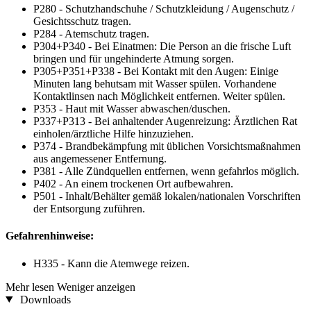
P280 - Schutzhandschuhe / Schutzkleidung / Augenschutz /
Gesichtsschutz tragen.
P284 - Atemschutz tragen.
P304+P340 - Bei Einatmen: Die Person an die frische Luft
bringen und für ungehinderte Atmung sorgen.
P305+P351+P338 - Bei Kontakt mit den Augen: Einige
Minuten lang behutsam mit Wasser spülen. Vorhandene
Kontaktlinsen nach Möglichkeit entfernen. Weiter spülen.
P353 - Haut mit Wasser abwaschen/duschen.
P337+P313 - Bei anhaltender Augenreizung: Ärztlichen Rat
einholen/ärztliche Hilfe hinzuziehen.
P374 - Brandbekämpfung mit üblichen Vorsichtsmaßnahmen
aus angemessener Entfernung.
P381 - Alle Zündquellen entfernen, wenn gefahrlos möglich.
P402 - An einem trockenen Ort aufbewahren.
P501 - Inhalt/Behälter gemäß lokalen/nationalen Vorschriften
der Entsorgung zuführen.
Gefahrenhinweise:
H335 - Kann die Atemwege reizen.
Mehr lesen
Weniger anzeigen
Downloads