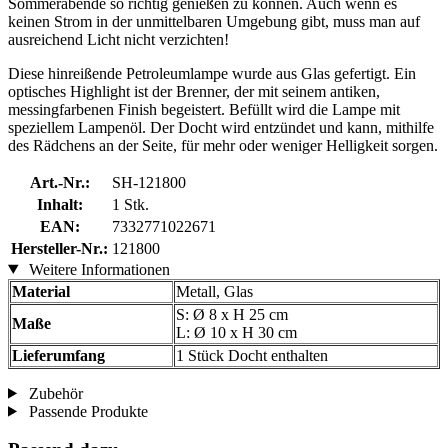
Sommerabende so richtig genießen zu können. Auch wenn es
keinen Strom in der unmittelbaren Umgebung gibt, muss man auf
ausreichend Licht nicht verzichten!
Diese hinreißende Petroleumlampe wurde aus Glas gefertigt. Ein
optisches Highlight ist der Brenner, der mit seinem antiken,
messingfarbenen Finish begeistert. Befüllt wird die Lampe mit
speziellem Lampenöl. Der Docht wird entzündet und kann, mithilfe
des Rädchens an der Seite, für mehr oder weniger Helligkeit sorgen.
Art.-Nr.:
SH-121800
Inhalt:
1 Stk.
EAN:
7332771022671
Hersteller-Nr.:
121800
Weitere Informationen
Material
Metall, Glas
S: Ø 8 x H 25 cm
Maße
L: Ø 10 x H 30 cm
Lieferumfang
1 Stück Docht enthalten
Zubehör
Passende Produkte