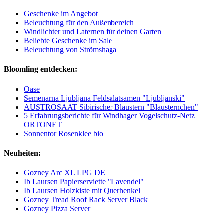
Geschenke im Angebot
Beleuchtung für den Außenbereich
Windlichter und Laternen für deinen Garten
Beliebte Geschenke im Sale
Beleuchtung von Strömshaga
Bloomling entdecken:
Oase
Semenarna Ljubljana Feldsalatsamen "Ljubljanski"
AUSTROSAAT Sibirischer Blaustern "Blausternchen"
5 Erfahrungsberichte für Windhager Vogelschutz-Netz
ORTONET
Sonnentor Rosenklee bio
Neuheiten:
Gozney Arc XL LPG DE
Ib Laursen Papierserviette "Lavendel"
Ib Laursen Holzkiste mit Querhenkel
Gozney Tread Roof Rack Server Black
Gozney Pizza Server