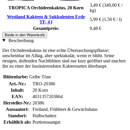
3,49 €
(349,00 € /
TROPICA Orchideenkaktus, 20 Korn
kg)
Westland Kakteen & Sukkulenten Erde
5,99 €
(1,50 € / l)
TF, 4 l
Gesamtpreis:
9,48 €
Beide in den Warenkorb
Beschreibung
Der Orchideenkaktus ist eine echte Überraschungspflanze:
unscheinbar im Alltag, aber spektakulär, wenn er blüht. Seine
riesigen, duftenden Nachtblüten sind nur kurz geöffnet und machen
ihn zu einer der faszinierendsten Kakteenarten überhaupt.
Blütenfarbe:
Gelbe Töne
Art.-Nr.:
TRO-20386
Inhalt:
20 Korn
EAN:
4031357203864
Hersteller-Nr.:
20386
Aussaatort:
Freiland, Frühbeet & Gewächshaus
Standort:
Halbschatten
Erhältlich als:
Portionssaatgut