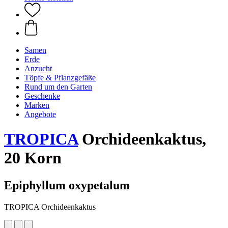
Samen
Erde
Anzucht
Töpfe & Pflanzgefäße
Rund um den Garten
Geschenke
Marken
Angebote
TROPICA
Orchideenkaktus,
20 Korn
Epiphyllum oxypetalum
TROPICA Orchideenkaktus