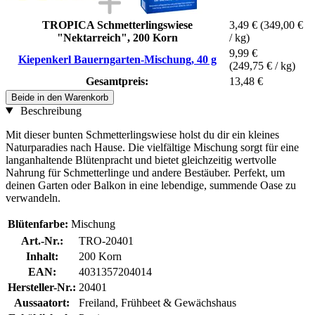
TROPICA Schmetterlingswiese
3,49 €
(349,00 €
"Nektarreich", 200 Korn
/ kg)
9,99 €
Kiepenkerl Bauerngarten-Mischung, 40 g
(249,75 € / kg)
Gesamtpreis:
13,48 €
Beide in den Warenkorb
Beschreibung
Mit dieser bunten Schmetterlingswiese holst du dir ein kleines
Naturparadies nach Hause. Die vielfältige Mischung sorgt für eine
langanhaltende Blütenpracht und bietet gleichzeitig wertvolle
Nahrung für Schmetterlinge und andere Bestäuber. Perfekt, um
deinen Garten oder Balkon in eine lebendige, summende Oase zu
verwandeln.
Blütenfarbe:
Mischung
Art.-Nr.:
TRO-20401
Inhalt:
200 Korn
EAN:
4031357204014
Hersteller-Nr.:
20401
Aussaatort:
Freiland, Frühbeet & Gewächshaus