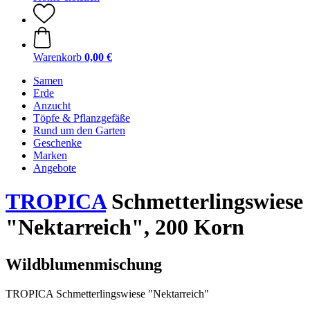
Warenkorb
0,00 €
Samen
Erde
Anzucht
Töpfe & Pflanzgefäße
Rund um den Garten
Geschenke
Marken
Angebote
TROPICA
Schmetterlingswiese
"Nektarreich", 200 Korn
Wildblumenmischung
TROPICA Schmetterlingswiese "Nektarreich"