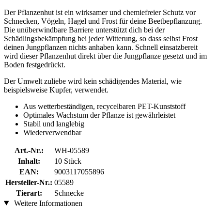
Der Pflanzenhut ist ein wirksamer und chemiefreier Schutz vor
Schnecken, Vögeln, Hagel und Frost für deine Beetbepflanzung.
Die unüberwindbare Barriere unterstützt dich bei der
Schädlingsbekämpfung bei jeder Witterung, so dass selbst Frost
deinen Jungpflanzen nichts anhaben kann. Schnell einsatzbereit
wird dieser Pflanzenhut direkt über die Jungpflanze gesetzt und im
Boden festgedrückt.
Der Umwelt zuliebe wird kein schädigendes Material, wie
beispielsweise Kupfer, verwendet.
Aus wetterbeständigen, recycelbaren PET-Kunststoff
Optimales Wachstum der Pflanze ist gewährleistet
Stabil und langlebig
Wiederverwendbar
Art.-Nr.:
WH-05589
Inhalt:
10 Stück
EAN:
9003117055896
Hersteller-Nr.:
05589
Tierart:
Schnecke
Weitere Informationen