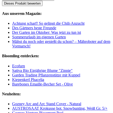
Dieses Produkt bewerten
Aus unserem Magazin:
Achtung scharf! So gelingt die Chili-Anzucht
Des Gärtners beste Freunde
Der Garten im Oktober: Was jetzt zu tun ist
Sommerurlaub im eigenen Garten
Mähst du noch oder genießt du schon? – Mähroboter auf dem
Vormarsch!
Bloomling entdecken:
Ecofurn
Sativa Bio Einjährige Blume "Zinnie"
Garden Trading Pflanzenstütze mit Kuppel
Kiepenkerl Phacelia
Barebones Emaille-Becher Set - Olive
Neuheiten:
Gozney Arc and Arc Stand Cover - Natural
AUSTROSAAT Krokusse bot. Snowbunting, Weiß Gr. 5/+
Gozney Venture Placement Peel