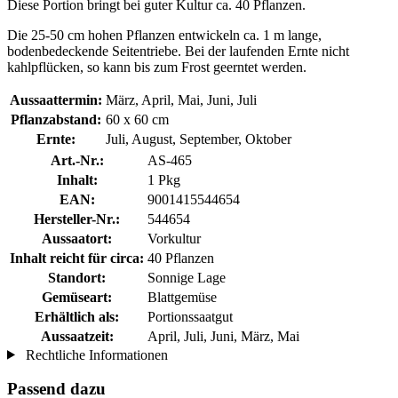
Diese Portion bringt bei guter Kultur ca. 40 Pflanzen.
Die 25-50 cm hohen Pflanzen entwickeln ca. 1 m lange,
bodenbedeckende Seitentriebe. Bei der laufenden Ernte nicht
kahlpflücken, so kann bis zum Frost geerntet werden.
Aussaattermin:
März, April, Mai, Juni, Juli
Pflanzabstand:
60 x 60 cm
Ernte:
Juli, August, September, Oktober
Art.-Nr.:
AS-465
Inhalt:
1 Pkg
EAN:
9001415544654
Hersteller-Nr.:
544654
Aussaatort:
Vorkultur
Inhalt reicht für circa:
40 Pflanzen
Standort:
Sonnige Lage
Gemüseart:
Blattgemüse
Erhältlich als:
Portionssaatgut
Aussaatzeit:
April, Juli, Juni, März, Mai
Rechtliche Informationen
Passend dazu