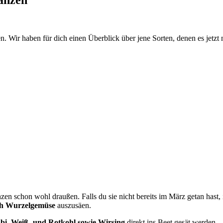
n. Wir haben für dich einen Überblick über jene Sorten, denen es jetzt n
 schon wohl draußen. Falls du sie nicht bereits im März getan hast, is
uch Wurzelgemüse
auszusäen.
abi, Weiß- und Rotkohl sowie Wirsing
direkt ins Beet gesät werden.