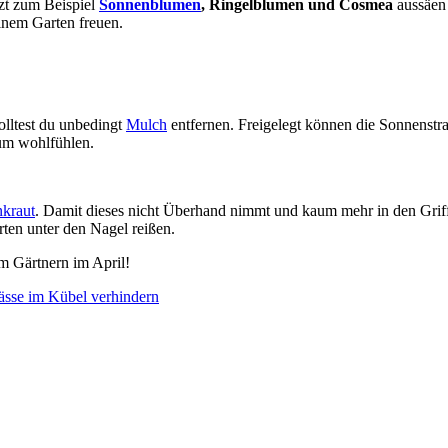
tzt zum Beispiel
Sonnenblumen
, Ringelblumen und Cosmea
aussäen
einem Garten freuen.
olltest du unbedingt
Mulch
entfernen. Freigelegt können die Sonnenstra
dum wohlfühlen.
kraut
. Damit dieses nicht Überhand nimmt und kaum mehr in den Griff z
rten unter den Nagel reißen.
im Gärtnern im April!
ässe im Kübel verhindern