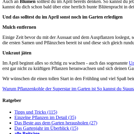
Auch an
Blumen
solltest du im April bereits denken. So kannst du je
kannst du dich schon bald über eine herrlich bunte Blütenpracht in d
Und das solltest du im April sonst noch im Garten erledigen
Mulch entfernen
Einige Zeit bevor du mit der Aussaat und dem Auspflanzen loslegst, s
die ersten Samen und Pflänzchen bereit ist und diese sich gleich run
Unkraut jäten
Im April beginnt alles so richtig zu wachsen - auch das sogenannte
Un
erst gar nicht zu kräftigen Pflanzen heranwachsen und sich deinen Ga
Wir wünschen dir einen tollen Start in den Frühling und viel Spaß be
Warum Pflanzenkohle der Superstar im Garten ist
So kannst du Staun
Ratgeber
Tipps und Tricks
(115)
Einzelne Pflanzen im Detail
(35)
Das Beste aus dem Garten herausholen
(27)
Das Gartenjahr im Überblick
(15)
alle Beiträge