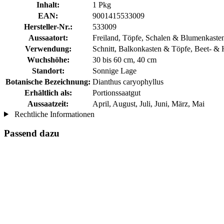
Inhalt:
1 Pkg
EAN:
9001415533009
Hersteller-Nr.:
533009
Aussaatort:
Freiland, Töpfe, Schalen & Blumenkasten
Verwendung:
Schnitt, Balkonkasten & Töpfe, Beet- &
Wuchshöhe:
30 bis 60 cm, 40 cm
Standort:
Sonnige Lage
Botanische Bezeichnung:
Dianthus caryophyllus
Erhältlich als:
Portionssaatgut
Aussaatzeit:
April, August, Juli, Juni, März, Mai
Rechtliche Informationen
Passend dazu