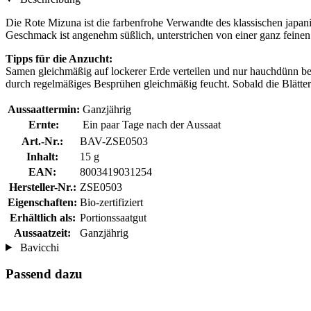
Die Rote Mizuna ist die farbenfrohe Verwandte des klassischen japanis
Geschmack ist angenehm süßlich, unterstrichen von einer ganz feinen 
Tipps für die Anzucht:
Samen gleichmäßig auf lockerer Erde verteilen und nur hauchdünn be
durch regelmäßiges Besprühen gleichmäßig feucht. Sobald die Blätter 
Aussaattermin:
Ganzjährig
Ernte:
Ein paar Tage nach der Aussaat
Art.-Nr.:
BAV-ZSE0503
Inhalt:
15 g
EAN:
8003419031254
Hersteller-Nr.:
ZSE0503
Eigenschaften:
Bio-zertifiziert
Erhältlich als:
Portionssaatgut
Aussaatzeit:
Ganzjährig
Bavicchi
Passend dazu