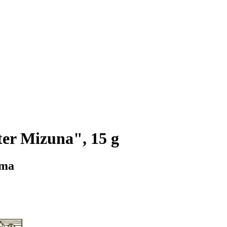
er Mizuna", 15 g
oma