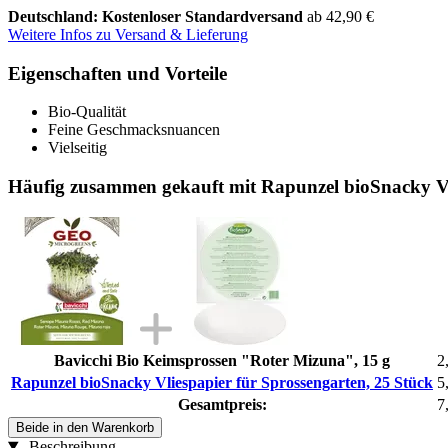
Deutschland: Kostenloser Standardversand
ab 42,90 €
Weitere Infos zu Versand & Lieferung
Eigenschaften und Vorteile
Bio-Qualität
Feine Geschmacksnuancen
Vielseitig
Häufig zusammen gekauft mit Rapunzel bioSnacky Vli
Bavicchi Bio Keimsprossen "Roter Mizuna", 15 g
2
Rapunzel bioSnacky Vliespapier für Sprossengarten, 25 Stück
5
Gesamtpreis:
7
Beide in den Warenkorb
Beschreibung