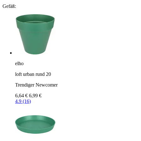
Gefäß:
elho
loft urban rund 20
Trendiger Newcomer
6,64 €
6,99 €
4.9 (16)