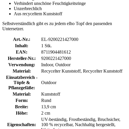
Verhindert unschöne Feuchtigkeitsringe
Unzerbrechlich
Aus recyceltem Kunststoff
Selbstverständlich gibt es zu jedem elho Topf den passenden
Untersetzer.
Art.-Nr.:
EL-9200221427000
Inhalt:
1 Stk.
EAN:
8711904481612
Hersteller-Nr.:
9200221427000
Verwendung:
Indoor, Outdoor
Material:
Recycelter Kunststoff, Recycelter Kunststoff
Einsatzbereich -
Töpfe &
Outdoor
Pflanzgefäße:
Material:
Kunststoff
Form:
Rund
Breite:
13,9 cm
Höhe:
2 cm
UV-beständig, Frostbeständig, Bruchsicher,
Eigenschaften:
100 % recycelbar, Nachhaltig hergestellt,