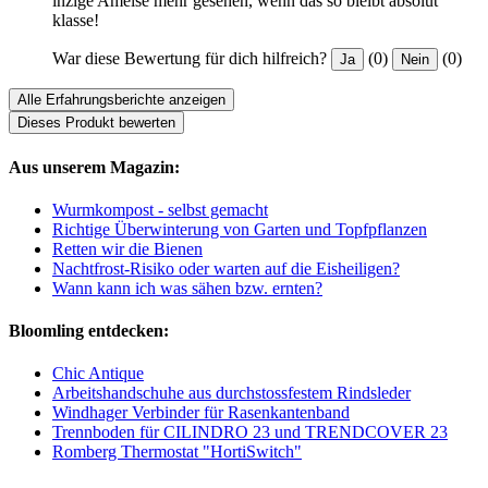
inzige Ameise mehr gesehen, wenn das so bleibt absolut
klasse!
War diese Bewertung für dich hilfreich?
(0)
(0)
Ja
Nein
Alle Erfahrungsberichte anzeigen
Dieses Produkt bewerten
Aus unserem Magazin:
Wurmkompost - selbst gemacht
Richtige Überwinterung von Garten und Topfpflanzen
Retten wir die Bienen
Nachtfrost-Risiko oder warten auf die Eisheiligen?
Wann kann ich was sähen bzw. ernten?
Bloomling entdecken:
Chic Antique
Arbeitshandschuhe aus durchstossfestem Rindsleder
Windhager Verbinder für Rasenkantenband
Trennboden für CILINDRO 23 und TRENDCOVER 23
Romberg Thermostat "HortiSwitch"