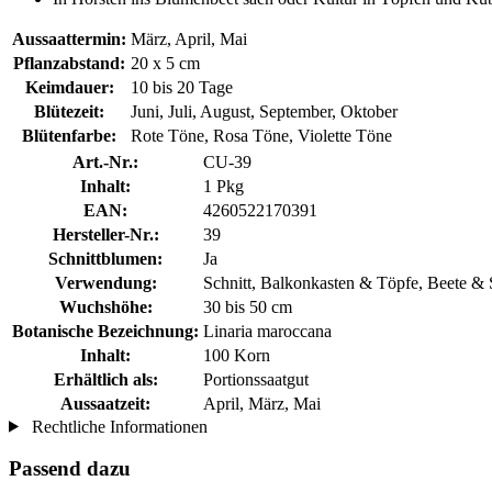
Aussaattermin:
März, April, Mai
Pflanzabstand:
20 x 5 cm
Keimdauer:
10 bis 20 Tage
Blütezeit:
Juni, Juli, August, September, Oktober
Blütenfarbe:
Rote Töne, Rosa Töne, Violette Töne
Art.-Nr.:
CU-39
Inhalt:
1 Pkg
EAN:
4260522170391
Hersteller-Nr.:
39
Schnittblumen:
Ja
Verwendung:
Schnitt, Balkonkasten & Töpfe, Beete & 
Wuchshöhe:
30 bis 50 cm
Botanische Bezeichnung:
Linaria maroccana
Inhalt:
100 Korn
Erhältlich als:
Portionssaatgut
Aussaatzeit:
April, März, Mai
Rechtliche Informationen
Passend dazu