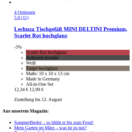
4 Optionen
5.0 (11)
Lechuza
Tischgefäß MINI DELTINI Premium,
Scarlet Rot hochglanz
-5%
Scarlet Rot hochglanz
Anthrazit metallic
Weiß
Taupe hochglanz
Maße: 10 x 10 x 13 cm
Made in Germany
All-in-One Set
12,34 €
12,99 €
Zustellung bis 12. August
Aus unserem Magazin:
Sommerflieder – so blüht er bis zum Frost!
Mein Garten im März – was ist zu tun?