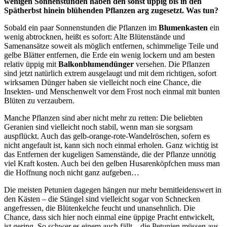
wenigen Sonnenstunden haben den sonst üppig bis in den
Spätherbst hinein blühenden Pflanzen arg zugesetzt. Was tun?
Sobald ein paar Sonnenstunden die Pflanzen im
Blumenkasten
ein
wenig abtrocknen, heißt es sofort: Alte Blütenstände und
Samenansätze soweit als möglich entfernen, schimmelige Teile und
gelbe Blätter entfernen, die Erde ein wenig lockern und am besten
relativ üppig mit
Balkonblumendünger
versehen. Die Pflanzen
sind jetzt natürlich extrem ausgelaugt und mit dem richtigen, sofort
wirksamen Dünger haben sie vielleicht noch eine Chance, die
Insekten- und Menschenwelt vor dem Frost noch einmal mit bunten
Blüten zu verzaubern.
Manche Pflanzen sind aber nicht mehr zu retten: Die beliebten
Geranien sind vielleicht noch stabil, wenn man sie sorgsam
auspflückt. Auch das gelb-orange-rote-Wandelröschen, sofern es
nicht angefault ist, kann sich noch einmal erholen. Ganz wichtig ist
das Entfernen der kugeligen Samenstände, die der Pflanze unnötig
viel Kraft kosten. Auch bei den gelben Husarenköpfchen muss man
die Hoffnung noch nicht ganz aufgeben…
Die meisten Petunien dagegen hängen nur mehr bemitleidenswert in
den Kästen – die Stängel sind vielleicht sogar von Schnecken
angefressen, die Blütenkelche feucht und unansehnlich. Die
Chance, dass sich hier noch einmal eine üppige Pracht entwickelt,
ist gering. So schwer es einem auch fällt – die Petunien müssen aus