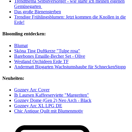
Trendthema Selbstversorger - wie starte ich meinen eigenen
Gemüsegarten
Das große Bienensterben
Trendige Frühlingsblumen: Jetzt kommen die Knollen in die
Erde!
Bloomling entdecken:
Blumat
Sköna Ting Duftkerze "Tulpe rosa"
Barebones Emaille-Becher Set - Olive
Westland Orchideen Erde TF
Andermatt Biogarten Wachstumshaube für SchneckenStopp
Neuheiten:
Gozney Arc Cover
Ib Laursen Kaffeeserviette "Margeriten"
Gozney Dome (Gen 2) Neo Arch - Black
Gozney Arc XL LPG DE
Chic Antique Quilt mit Blumenmotiv