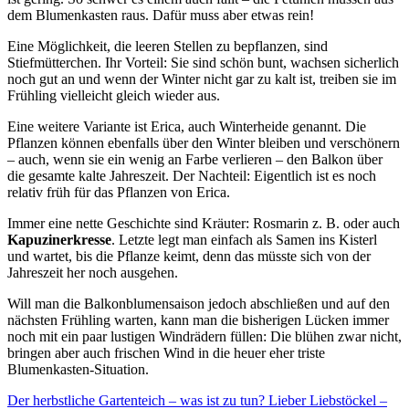
dem Blumenkasten raus. Dafür muss aber etwas rein!
Eine Möglichkeit, die leeren Stellen zu bepflanzen, sind
Stiefmütterchen. Ihr Vorteil: Sie sind schön bunt, wachsen sicherlich
noch gut an und wenn der Winter nicht gar zu kalt ist, treiben sie im
Frühling vielleicht gleich wieder aus.
Eine weitere Variante ist Erica, auch Winterheide genannt. Die
Pflanzen können ebenfalls über den Winter bleiben und verschönern
– auch, wenn sie ein wenig an Farbe verlieren – den Balkon über
die gesamte kalte Jahreszeit. Der Nachteil: Eigentlich ist es noch
relativ früh für das Pflanzen von Erica.
Immer eine nette Geschichte sind Kräuter: Rosmarin z. B. oder auch
Kapuzinerkresse
. Letzte legt man einfach als Samen ins Kisterl
und wartet, bis die Pflanze keimt, denn das müsste sich von der
Jahreszeit her noch ausgehen.
Will man die Balkonblumensaison jedoch abschließen und auf den
nächsten Frühling warten, kann man die bisherigen Lücken immer
noch mit ein paar lustigen Windrädern füllen: Die blühen zwar nicht,
bringen aber auch frischen Wind in die heuer eher triste
Blumenkasten-Situation.
Der herbstliche Gartenteich – was ist zu tun?
Lieber Liebstöckel –