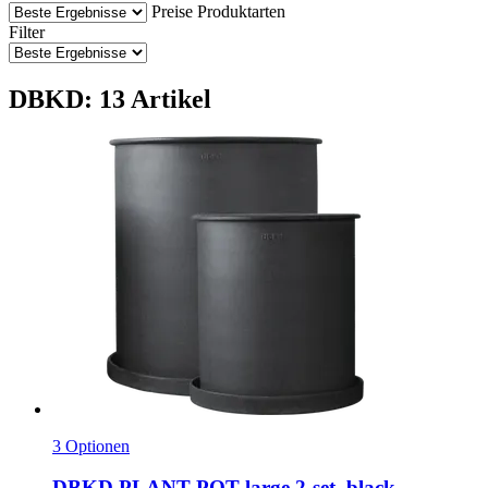
Preise
Produktarten
Filter
DBKD: 13 Artikel
3 Optionen
DBKD
PLANT POT large 2-​set, black