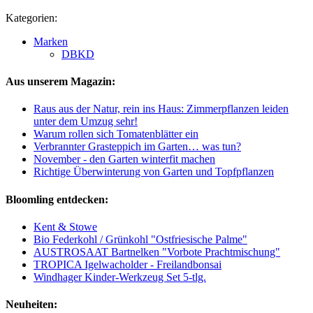
Kategorien:
Marken
DBKD
Aus unserem Magazin:
Raus aus der Natur, rein ins Haus: Zimmerpflanzen leiden
unter dem Umzug sehr!
Warum rollen sich Tomatenblätter ein
Verbrannter Grasteppich im Garten… was tun?
November - den Garten winterfit machen
Richtige Überwinterung von Garten und Topfpflanzen
Bloomling entdecken:
Kent & Stowe
Bio Federkohl / Grünkohl "Ostfriesische Palme"
AUSTROSAAT Bartnelken "Vorbote Prachtmischung"
TROPICA Igelwacholder - Freilandbonsai
Windhager Kinder-Werkzeug Set 5-tlg.
Neuheiten: