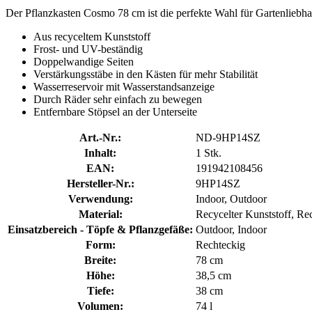
Der Pflanzkasten Cosmo 78 cm ist die perfekte Wahl für Gartenliebha
Aus recyceltem Kunststoff
Frost- und UV-beständig
Doppelwandige Seiten
Verstärkungsstäbe in den Kästen für mehr Stabilität
Wasserreservoir mit Wasserstandsanzeige
Durch Räder sehr einfach zu bewegen
Entfernbare Stöpsel an der Unterseite
Art.-Nr.:
ND-9HP14SZ
Inhalt:
1 Stk.
EAN:
191942108456
Hersteller-Nr.:
9HP14SZ
Verwendung:
Indoor, Outdoor
Material:
Recycelter Kunststoff, Rec
Einsatzbereich - Töpfe & Pflanzgefäße:
Outdoor, Indoor
Form:
Rechteckig
Breite:
78 cm
Höhe:
38,5 cm
Tiefe:
38 cm
Volumen:
74 l