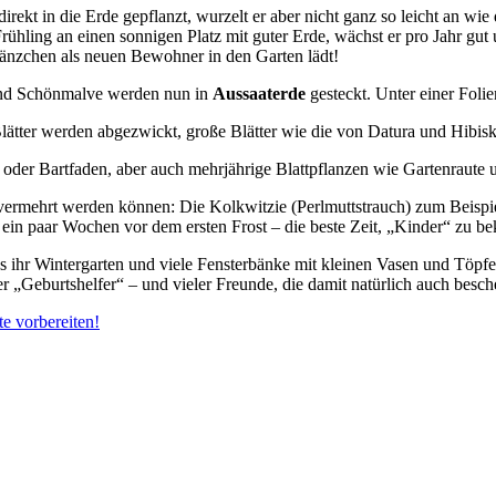
ekt in die Erde gepflanzt, wurzelt er aber nicht ganz so leicht an wie 
rühling an einen sonnigen Platz mit guter Erde, wächst er pro Jahr gu
länzchen als neuen Bewohner in den Garten lädt!
und Schönmalve werden nun in
Aussaaterde
gesteckt. Unter einer Fol
tter werden abgezwickt, große Blätter wie die von Datura und Hibisku
der Bartfaden, aber auch mehrjährige Blattpflanzen wie Gartenraute 
o vermehrt werden können: Die Kolkwitzie (Perlmuttstrauch) zum Beispi
 – ein paar Wochen vor dem ersten Frost – die beste Zeit, „Kinder“ zu 
ss ihr Wintergarten und viele Fensterbänke mit kleinen Vasen und Töpf
r „Geburtshelfer“ – und vieler Freunde, die damit natürlich auch besc
te vorbereiten!