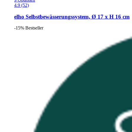
4.9 (52)
elho
Selbstbewässerungssystem, Ø 17 x H 16 cm
-15%
Bestseller