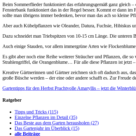
Beim Sommerflieder funktioniert das erfahrungsgemäß ganz gleich – dir
Fensterbank funktioniert das in der Regel besser. Kommt er dann im F
sollte man übrigens immer bedenken, bevor man das ach so kleine Pf
Aber auch Kübelpflanzen wie Oleander, Datura, Fuchsie, Hibiskus 
Dazu schneidet man Triebspitzen von 10-15 cm Länge. Die unteren Blä
Auch einige Stauden, vor allem immergrüne Arten wie Flockenblume o
Es gibt aber noch eine Reihe weiterer Sträucher und Pflanzen, die s
Strahlengriffel, die Orangenblume… Für alle diese Pflanzen ist jetzt
Kreative Gärtnerinnen und Gärtner zeichnen sich oft dadurch aus, da
große Büsche werden – der eine oder andere schafft es. Zur Freude de
Gartentipps für den Herbst
Prachtvolle Amaryllis – jetzt die Winterblü
Ratgeber
Tipps und Tricks
(115)
Einzelne Pflanzen im Detail
(35)
Das Beste aus dem Garten herausholen
(27)
Das Gartenjahr im Überblick
(15)
alle Beiträge