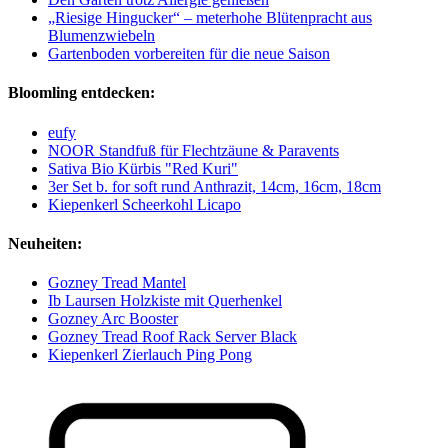
„Riesige Hingucker“ – meterhohe Blütenpracht aus
Blumenzwiebeln
Gartenboden vorbereiten für die neue Saison
Bloomling entdecken:
eufy
NOOR Standfuß für Flechtzäune & Paravents
Sativa Bio Kürbis "Red Kuri"
3er Set b. for soft rund Anthrazit, 14cm, 16cm, 18cm
Kiepenkerl Scheerkohl Licapo
Neuheiten:
Gozney Tread Mantel
Ib Laursen Holzkiste mit Querhenkel
Gozney Arc Booster
Gozney Tread Roof Rack Server Black
Kiepenkerl Zierlauch Ping Pong