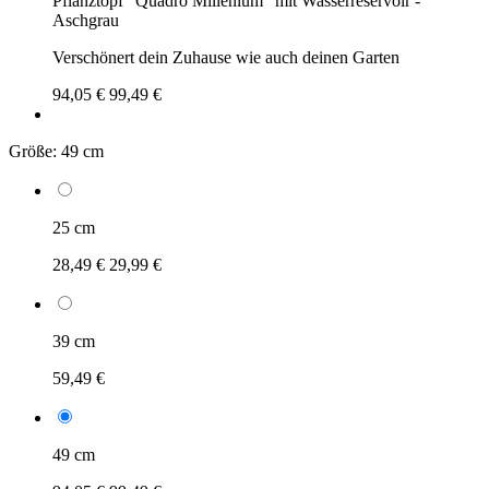
Pflanztopf "Quadro Millenium" mit Wasserreservoir -
Aschgrau
Verschönert dein Zuhause wie auch deinen Garten
94,05 €
99,49 €
Größe:
49 cm
25 cm
28,49 €
29,99 €
39 cm
59,49 €
49 cm