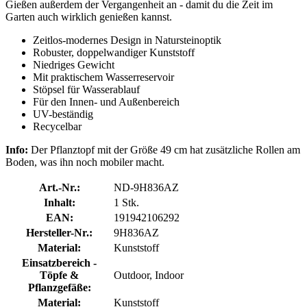
Gießen außerdem der Vergangenheit an - damit du die Zeit im
Garten auch wirklich genießen kannst.
Zeitlos-modernes Design in Natursteinoptik
Robuster, doppelwandiger Kunststoff
Niedriges Gewicht
Mit praktischem Wasserreservoir
Stöpsel für Wasserablauf
Für den Innen- und Außenbereich
UV-beständig
Recycelbar
Info:
Der Pflanztopf mit der Größe 49 cm hat zusätzliche Rollen am
Boden, was ihn noch mobiler macht.
Art.-Nr.:
ND-9H836AZ
Inhalt:
1 Stk.
EAN:
191942106292
Hersteller-Nr.:
9H836AZ
Material:
Kunststoff
Einsatzbereich -
Töpfe &
Outdoor, Indoor
Pflanzgefäße:
Material:
Kunststoff