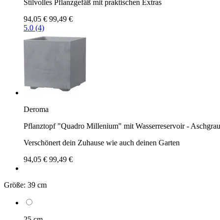
Stilvolles Pflanzgefäß mit praktischen Extras
94,05 €
99,49 €
5.0 (4)
Deroma
Pflanztopf "Quadro Millenium" mit Wasserreservoir - Aschgra
Verschönert dein Zuhause wie auch deinen Garten
94,05 €
99,49 €
Größe:
39 cm
25 cm